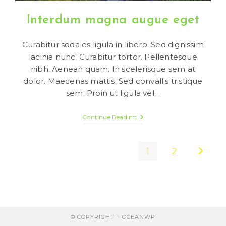
Interdum magna augue eget
Curabitur sodales ligula in libero. Sed dignissim
lacinia nunc. Curabitur tortor. Pellentesque
nibh. Aenean quam. In scelerisque sem at
dolor. Maecenas mattis. Sed convallis tristique
sem. Proin ut ligula vel…
Interdum
Continue Reading
Magna
Augue
Eget
1
2
Go to t
© COPYRIGHT –
OCEANWP