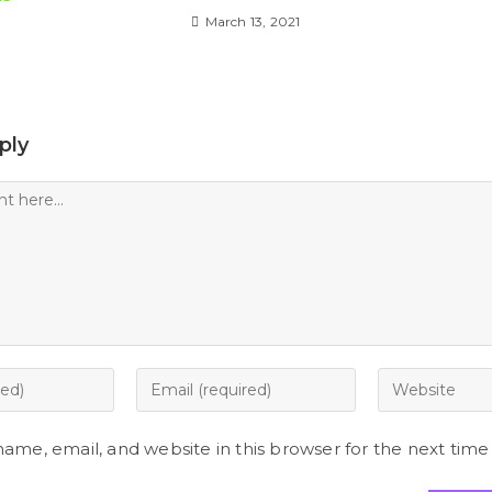
March 13, 2021
ply
Enter
Enter
your
your
email
website
ame, email, and website in this browser for the next tim
address
URL
to
(optional)