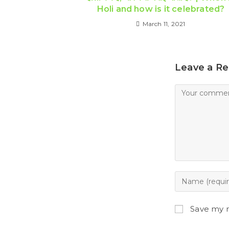
Holi and how is it celebrated?
March 11, 2021
Leave a Re
Comment
Enter
your
name
Save my n
or
username