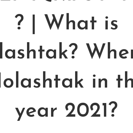
? | What is
lashtak? When
olashtak in t
year 2021?