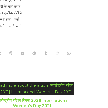
ड़ी के चारों तरफ
ा प्रतीक होती है
नहीं होता | कई
क के नाम से जाने
Opens
Opens
Opens
Opens
Opens
Opens
Opens
in
in
in
in
in
in
in
a
a
a
a
a
a
a
new
new
new
new
new
new
new
w
window
window
window
window
window
window
window
तर्राष्ट्रीय महिला दिवस 2021| International
Women’s Day 2021