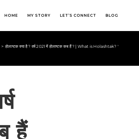
HOME
MY STORY
LET’S CONNECT
BLOG
>
होलाष्टक क्या है ? वर्ष 2021 में होलाष्टक कब हैं ? | What is Holashtak? When 
्ष
 हैं